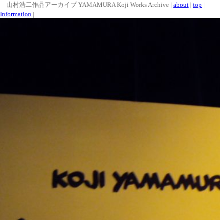
山村浩二作品アーカイブ YAMAMURA Koji Works Archive |
about
|
top
|
Information
|