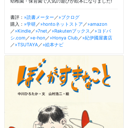
幼稚園・保育園で人気の遊びが絵本になりました!
書評：
»読書メーター
／
»ブクログ
購入：
»学研
／
»hontoネットストア
／
»amazon
／
»Kindle
／
»7net
／
»Rakutenブックス
／
»ヨドバ
シ.com
／
»e-hon
／
»Honya Club
／
»紀伊國屋書店
／
»TSUTAYA
／
»絵本ナビ