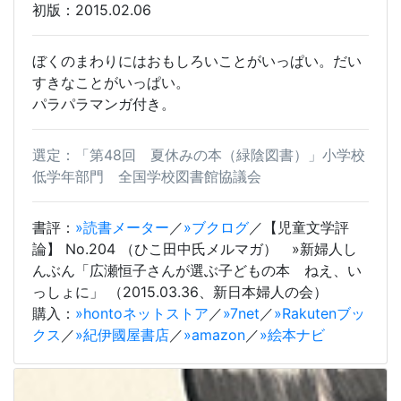
初版：2015.02.06
ぼくのまわりにはおもしろいことがいっぱい。だい
すきなことがいっぱい。
パラパラマンガ付き。
選定：「第48回 夏休みの本（緑陰図書）」小学校
低学年部門 全国学校図書館協議会
書評：
»読書メーター
／
»ブクログ
／【児童文学評
論】 No.204 （ひこ田中氏メルマガ） »新婦人し
んぶん「広瀬恒子さんが選ぶ子どもの本 ねえ、い
っしょに」 （2015.03.36、新日本婦人の会）
購入：
»hontoネットストア
／
»7net
／
»Rakutenブッ
クス
／
»紀伊國屋書店
／
»amazon
／
»絵本ナビ