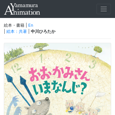
絵本・書籍 |
En
|
絵本：共著
|
中川ひろたか