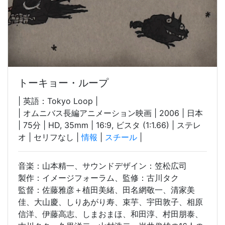
トーキョー・ループ
| 英語：Tokyo Loop |
| オムニバス長編アニメーション映画 | 2006 | 日本
| 75分 | HD, 35mm | 16:9, ビスタ (1:1.66) | ステレ
オ | セリフなし |
情報
|
スチール
|
音楽：山本精一、サウンドデザイン：笠松広司
製作：イメージフォーラム、監修：古川タク
監督：佐藤雅彦＋植田美緒、田名網敬一、清家美
佳、大山慶、しりあがり寿、束芋、宇田敦子、相原
信洋、伊藤高志、しまおまほ、和田淳、村田朋泰、