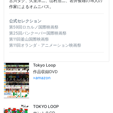
古川タク、久里洋二、山村浩二、岩井俊雄の16人の
作家によるオムニバス。
公式セレクション
第59回ロカルノ国際映画祭
第25回バンクーバー国際映画祭
第11回釜山国際映画祭
第11回オランダ・アニメーション映画祭
Tokyo Loop
作品収録DVD
»amazon
TOKYO LOOP
サントラCD