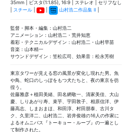
35mm | ビスタ(1:1.85), 16:9 | ステレオ | セリフなし
|
スチール
|
|
山村浩二作品集 II
|
監督・脚本・編集：山村浩二
アニメーション：山村浩二・荒井知恵
着彩・テクニカルデザイン：山村浩二・山村早苗
音楽：山本精一
サウンドデザイン：笠松広司、効果音：松永芳樹
東京タワーが見える窓の風景が変化し現れた男。魚
や鳥、蛇口のしっぽをもつ犬たちと、夜の東京を彷
徨う。
佐藤雅彦＋植田美緒、田名網敬一、清家美佳、大山
慶、しりあがり寿、束芋、宇田敦子、相原信洋、伊
藤高志、しまおまほ、和田淳、村田朋泰、古川タ
ク、久里洋二、山村浩二、岩井俊雄の16人の作家に
よるオムニバス『トーキョー・ループ』の一遍とし
て制作された。