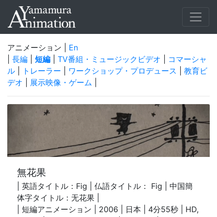
アニメーション |
En
|
長編
|
短編
|
TV番組・ミュージックビデオ
|
コマーシャ
ル
|
トレーラー
|
ワークショップ・プロデュース
|
教育ビ
デオ
|
展示映像・ゲーム
|
無花果
| 英語タイトル：Fig | 仏語タイトル： Fig | 中国簡
体字タイトル：无花果 |
| 短編アニメーション | 2006 | 日本 | 4分55秒 | HD,