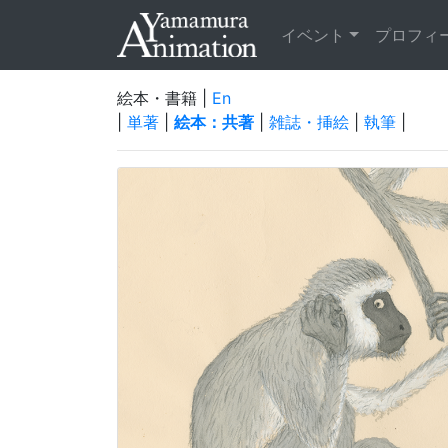
イベント
プロフィ
絵本・書籍 |
En
|
単著
|
絵本：共著
|
雑誌・挿絵
|
執筆
|