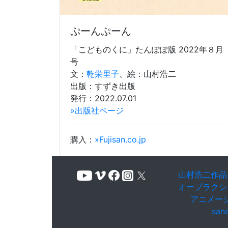
ぷーんぷーん
「こどものくに」たんぽぽ版 2022年８月
号
文：
乾栄里子
、絵：山村浩二
出版：すずき出版
発行：2022.07.01
»出版社ページ
購入：
»Fujisan.co.jp
山村浩二作品
オープラクシ
アニメー
san