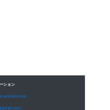
ーション
-animation.jp
@gmail.com