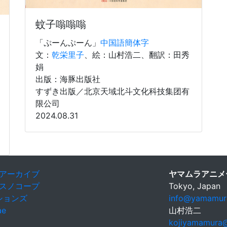
蚊子嗡嗡嗡
「ぷーんぷーん」
中国語簡体字
文：
乾栄里子
、絵：山村浩二、翻訳：田秀
娟
出版：海豚出版社
すずき出版／北京天域北斗文化科技集团有
限公司
2024.08.31
アーカイブ
ヤマムラアニメ
スノコープ
Tokyo, Japan
ションズ
info@yamamura
ae
山村浩二
kojiyamamura