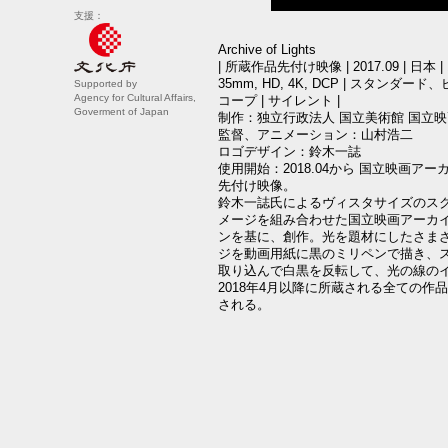
支援：
Archive of Lights
| 所蔵作品先付け映像 | 2017.09 | 日本 | 
35mm, HD, 4K, DCP | スタンダ
Supported by
Agency for Cultural Affairs,
コープ | サイレント |
Goverment of Japan
制作：独立行政法人 国立美術館 国立
監督、アニメーション：山村浩二
ロゴデザイン：鈴木一誌
使用開始：2018.04から 国立映画ア
先付け映像。
鈴木一誌氏によるヴィスタサイズのス
メージを組み合わせた国立映画アーカ
ンを基に、創作。光を題材にしたさま
ジを動画用紙に黒のミリペンで描き、ス
取り込んで白黒を反転して、光の線の
2018年4月以降に所蔵される全ての作
される。