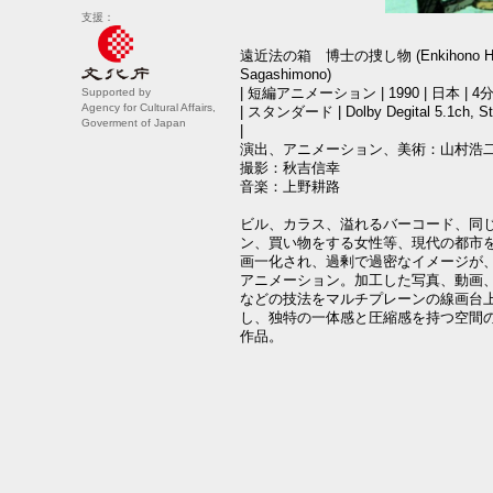
支援：
遠近法の箱 博士の捜し物 (Enkihono Hak
Sagashimono)
| 短編アニメーション | 1990 | 日本 | 4分 |
Supported by
Agency for Cultural Affairs,
| スタンダード | Dolby Degital 5.1ch,
Goverment of Japan
|
演出、アニメーション、美術：山村浩
撮影：秋吉信幸
音楽：上野耕路
ビル、カラス、溢れるバーコード、同
ン、買い物をする女性等、現代の都市
画一化され、過剰で過密なイメージが
アニメーション。加工した写真、動画
などの技法をマルチプレーンの線画台
し、独特の一体感と圧縮感を持つ空間
作品。